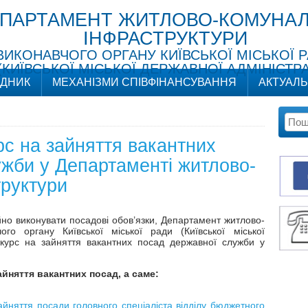
ПАРТАМЕНТ ЖИТЛОВО-КОМУНАЛ
ІНФРАСТРУКТУРИ
ВИКОНАВЧОГО ОРГАНУ КИЇВСЬКОЇ МІСЬКОЇ 
(КИЇВСЬКОЇ МІСЬКОЇ ДЕРЖАВНОЇ АДМІНІСТРА
ІДНИК
МЕХАНІЗМИ СПІВФІНАНСУВАННЯ
АКТУАЛ
с на зайняття вакантних
жби у Департаменті житлово-
труктури
но виконувати посадові обов’язки, Департамент житлово-
ого органу Київської міської ради (Київської міської
онкурс на зайняття вакантних посад державної служби у
айняття вакантних посад, а саме:
йняття посади головного спеціаліста відділу бюджетного