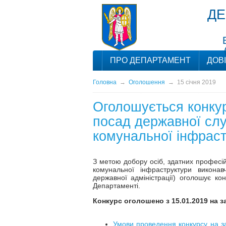
ДЕ
ПРО ДЕПАРТАМЕНТ
ДОВ
Головна
→
Оголошення
→
15 січня 2019
Оголошується конкур
посад державної слу
комунальної інфрас
З метою добору осіб, здатних професій
комунальної інфраструктури виконавч
державної адміністрації) оголошує к
Департаменті.
Конкурс оголошено з 15
.01
.2019 на з
Умови проведення конкурсу на за