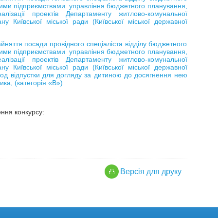
мчими підприємствами управління бюджетного планування,
еалізації проектів Департаменту житлово-комунальної
ну Київської міської ради (Київської міської державної
йняття посади провідного спеціаліста відділу бюджетного
мчими підприємствами управління бюджетного планування,
еалізації проектів Департаменту житлово-комунальної
ну Київської міської ради (Київської міської державної
ріод відпустки для догляду за дитиною до досягнення нею
ика, (категорія «В»)
ння конкурсу:
Версiя для друку