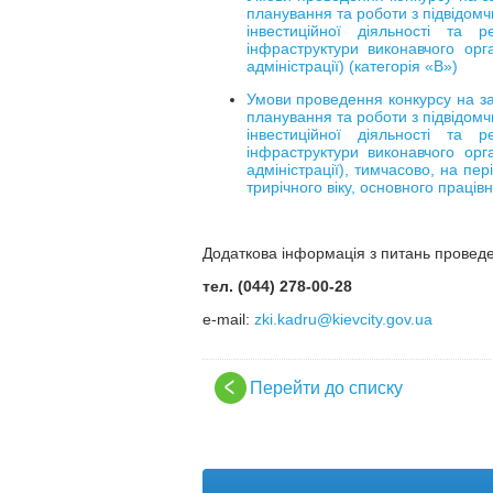
планування та роботи з підвідо
інвестиційної діяльності та р
інфраструктури виконавчого орга
адміністрації) (категорія «В»)
Умови проведення конкурсу на за
планування та роботи з підвідо
інвестиційної діяльності та р
інфраструктури виконавчого орга
адміністрації), тимчасово, на пе
трирічного віку, основного працівн
Додаткова інформація з питань проведе
тел. (044) 278-00-28
е-mail:
zki.kadru@kievcity.gov.ua
Перейти до списку