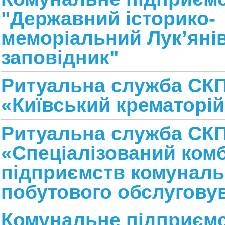
"
Державний історико-
меморіальний Лук
’
яні
заповідник
"
Ритуальна служба СК
«Київський крематорій
Ритуальна служба СК
«Спеціалізований комб
підприємств комуналь
побутового обслугову
Комунальне підприєм