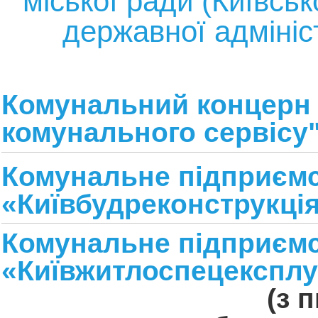
міської ради (Київськ
державної адмініст
Комунальний концерн
комунального сервісу
Комунальне підприєм
«Київбудреконструкці
Комунальне підприєм
«Київжитлоспецексплу
(з 