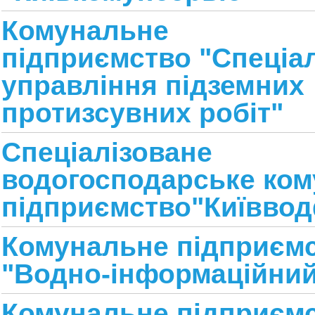
К
омунальне
підприємство
"
Спеціа
управління підземних
протизсувних робіт
"
Спеціалізоване
водогосподарське ко
підприємство
"Київво
Комунальне підприєм
"Водно-інформаційний
К
омунальне підприєм