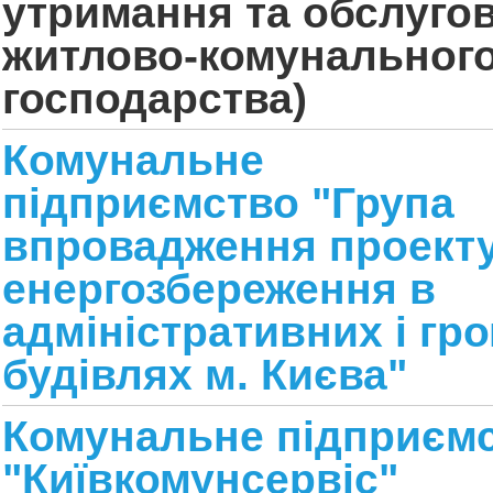
утримання та обслуго
житлово-комунальног
господарства)
К
омунальне
підприємство
"
Група
впровадження проекту
енергозбереження в
адміністративних і гр
будівлях м. Києва
"
Комунальне підприєм
"Київкомунсервіс"