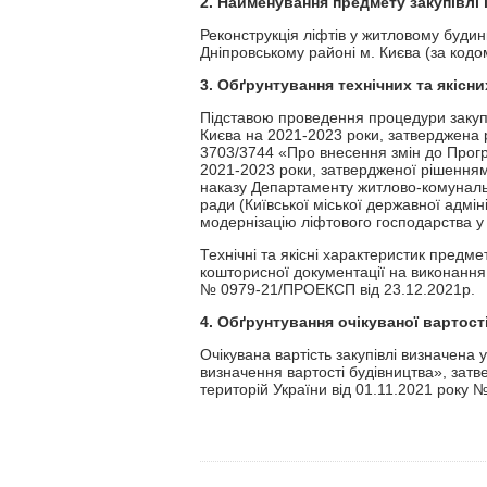
2. Найменування предмету закупівлі 
Реконструкція ліфтів у житловому будинк
Дніпровському районі м. Києва (за кодо
3. Обґрунтування технічних та якісн
Підставою проведення процедури закупів
Києва на 2021-2023 роки, затверджена р
3703/3744 «Про внесення змін до Програ
2021-2023 роки, затвердженої рішенням 
наказу Департаменту житлово-комунальн
ради (Київської міської державної адмін
модернізацію ліфтового господарства у 
Технічні та якісні характеристик предме
кошторисної документації на виконання 
№ 0979-21/ПРОЕКСП від 23.12.2021р.
4. Обґрунтування очікуваної вартості
Очікувана вартість закупівлі визначена
визначення вартості будівництва», затв
територій України від 01.11.2021 року №