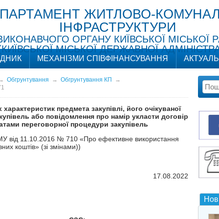
ПАРТАМЕНТ ЖИТЛОВО-КОМУНАЛ
ІНФРАСТРУКТУРИ
ВИКОНАВЧОГО ОРГАНУ КИЇВСЬКОЇ МІСЬКОЇ 
(КИЇВСЬКОЇ МІСЬКОЇ ДЕРЖАВНОЇ АДМІНІСТРА
ІДНИК
МЕХАНІЗМИ СПІВФІНАНСУВАННЯ
АКТУАЛ
→
Обгрунтування
→
Обгрунтування КП
→
71
х характеристик предмета закупівлі, його очікуваної
купівель або повідомлення про намір укласти договір
татами переговорної процедури закупівель
 КМУ від 11.10.2016 № 710 «Про ефективне використання
них коштів» (зі змінами))
17.08.2022
Нов