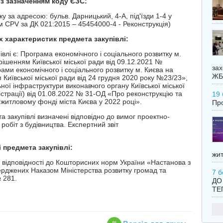
із зазначенням коду ЄЗС:
у за адресою: бульв. Дарницький, 4-А, під'їзди 1-4 у
м CPV за ДК 021:2015 – 45454000-4 - Реконструкція)
их характеристик предмета закупівлі:
лі є: Програма економічного і соціального розвитку м.
ішенням Київської міської ради від 09.12.2021 №
зах
ми економічного і соціального розвитку м. Києва на
ЖБ
Київської міської ради від 24 грудня 2020 року №23/23»,
ої інфраструктури виконавчого органу Київської міської
істрації) від 01.08.2022 № 31-ОД «Про реконструкцію та
19 
житловому фонді міста Києва у 2022 році».
Про
та закупівлі визначені відповідно до вимог проектно-
робіт з будівництва. Експертний звіт
 предмета закупівлі:
жит
 у відповідності до Кошторисних норм України «Настанова з
ерджених Наказом Міністерства розвитку громад та
7 б
 281.
ДО
ТЕ