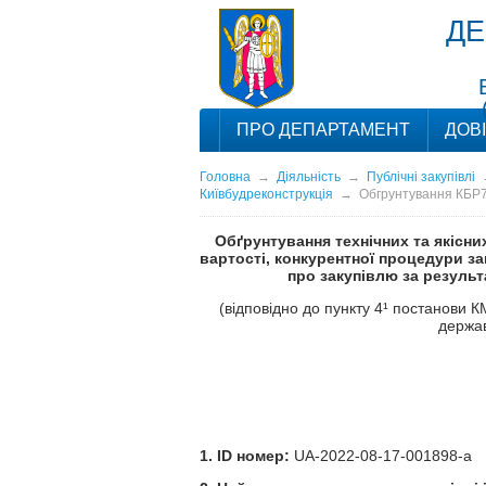
ДЕ
ПРО ДЕПАРТАМЕНТ
ДОВ
Головна
→
Діяльність
→
Публічні закупівлі
Київбудреконструкція
→
Обгрунтування КБР
Обґрунтування технічних та якісни
вартості, конкурентної процедури за
про закупівлю за резуль
(відповідно до пункту 4¹ постанови
держав
1. ID номер:
UA-2022-08-17-001898-a