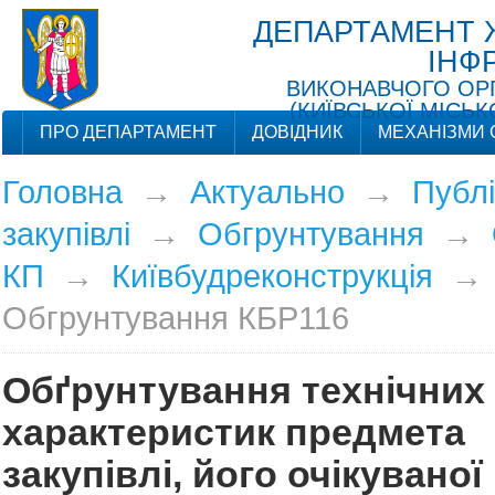
ДЕПАРТАМЕНТ 
ІНФ
ВИКОНАВЧОГО ОРГ
(КИЇВСЬКОЇ МІСЬК
ПРО ДЕПАРТАМЕНТ
ДОВІДНИК
МЕХАНІЗМИ 
Головна
→
Актуально
→
Публі
закупівлі
→
Обгрунтування
→
КП
→
Київбудреконструкція
→
Обгрунтування КБР116
Обґрунтування технічних 
характеристик предмета
закупівлі, його очікуваної