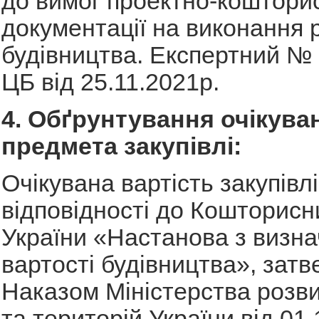
до вимог проектно-коштори
документації на виконання р
будівництва. Експертний № 
ЦБ від 25.11.2021р.
4. Обґрунтування очікуван
предмета закупівлі:
Очікувана вартість закупівл
відповідності до Кошторисн
України «Настанова з визн
вартості будівництва», зат
Наказом Міністерства розв
та територій України від 01.